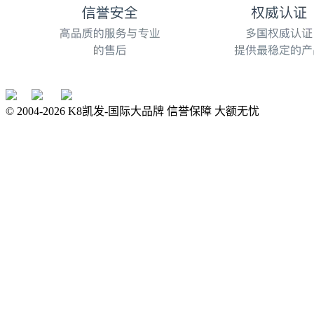
© 2004-
2026
K8凯发-国际大品牌 信誉保障 大额无忧