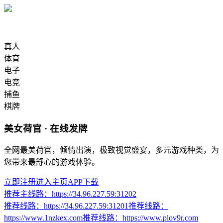
真人
体育
电子
电竞
捕鱼
棋牌
美女荷官 · 在线发牌
全网最美荷官，倾情出演，极致视觉盛宴，多元游戏种类，为
您带来最舒心的游戏体验。
立即注册
进入主页
APP下载
推荐主线路：
https://34.96.227.59:31202
推荐线路：
https://34.96.227.59:31201
推荐线路：
https://www.1nzkex.com
推荐线路：
https://www.plov9r.com