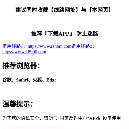
建议同时收藏【线路网址】与【本网页】
推荐『下载APP』 防止迷路
备用线路
1
：
https://www.rznbm.com
备用线路
2
：
https://www.k8900.com
推荐浏览器：
谷歌、Safari、火狐、Edge
温馨提示：
为了您的隐私安全，请勿与"国家反诈中心"APP同设备使用！