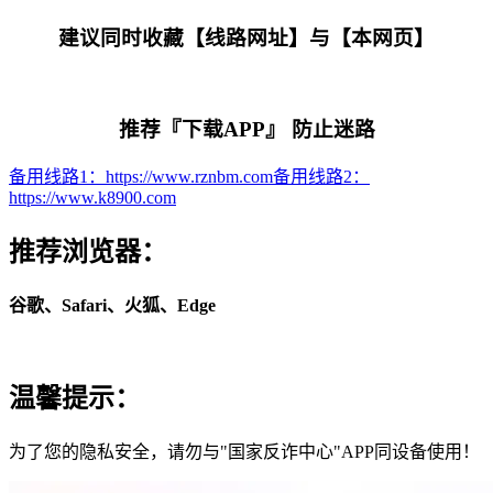
建议同时收藏【线路网址】与【本网页】
推荐『下载APP』 防止迷路
备用线路
1
：
https://www.rznbm.com
备用线路
2
：
https://www.k8900.com
推荐浏览器：
谷歌、Safari、火狐、Edge
温馨提示：
为了您的隐私安全，请勿与"国家反诈中心"APP同设备使用！