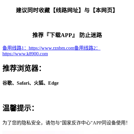
建议同时收藏【线路网址】与【本网页】
推荐『下载APP』 防止迷路
备用线路
1
：
https://www.rznbm.com
备用线路
2
：
https://www.k8900.com
推荐浏览器：
谷歌、Safari、火狐、Edge
温馨提示：
为了您的隐私安全，请勿与"国家反诈中心"APP同设备使用！