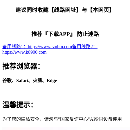
建议同时收藏【线路网址】与【本网页】
推荐『下载APP』 防止迷路
备用线路
1
：
https://www.rznbm.com
备用线路
2
：
https://www.k8900.com
推荐浏览器：
谷歌、Safari、火狐、Edge
温馨提示：
为了您的隐私安全，请勿与"国家反诈中心"APP同设备使用！