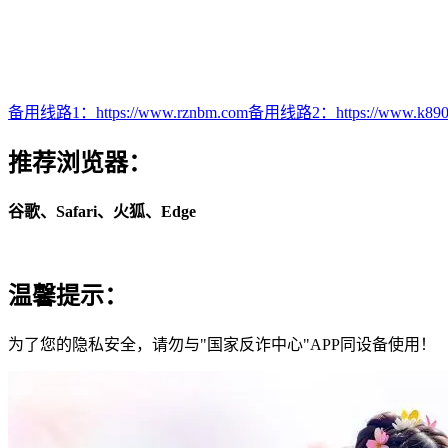
备用线路
1
：
https://www.rznbm.com
备用线路
2
：
https://www.k89
推荐浏览器：
谷歌、Safari、火狐、Edge
温馨提示：
为了您的隐私安全，请勿与"国家反诈中心"APP同设备使用！