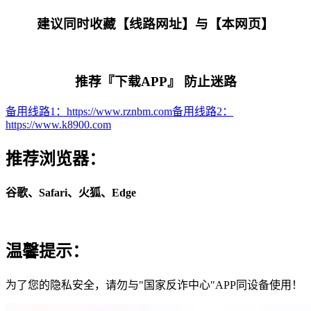
建议同时收藏【线路网址】与【本网页】
推荐『下载APP』 防止迷路
备用线路
1
：
https://www.rznbm.com
备用线路
2
：
https://www.k8900.com
推荐浏览器：
谷歌、Safari、火狐、Edge
温馨提示：
为了您的隐私安全，请勿与"国家反诈中心"APP同设备使用！