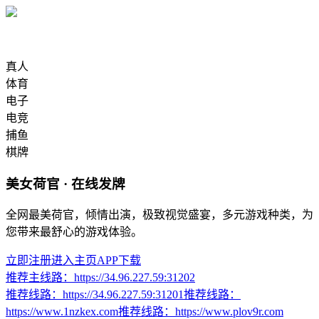
真人
体育
电子
电竞
捕鱼
棋牌
美女荷官 · 在线发牌
全网最美荷官，倾情出演，极致视觉盛宴，多元游戏种类，为
您带来最舒心的游戏体验。
立即注册
进入主页
APP下载
推荐主线路：
https://34.96.227.59:31202
推荐线路：
https://34.96.227.59:31201
推荐线路：
https://www.1nzkex.com
推荐线路：
https://www.plov9r.com