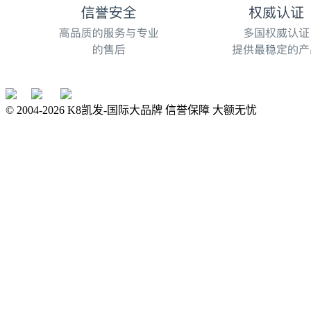
© 2004-
2026
K8凯发-国际大品牌 信誉保障 大额无忧