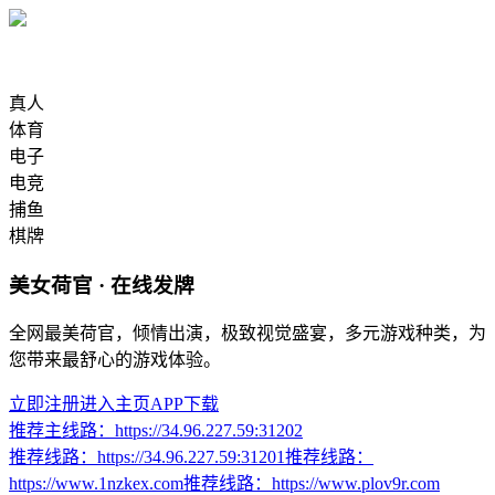
真人
体育
电子
电竞
捕鱼
棋牌
美女荷官 · 在线发牌
全网最美荷官，倾情出演，极致视觉盛宴，多元游戏种类，为
您带来最舒心的游戏体验。
立即注册
进入主页
APP下载
推荐主线路：
https://34.96.227.59:31202
推荐线路：
https://34.96.227.59:31201
推荐线路：
https://www.1nzkex.com
推荐线路：
https://www.plov9r.com