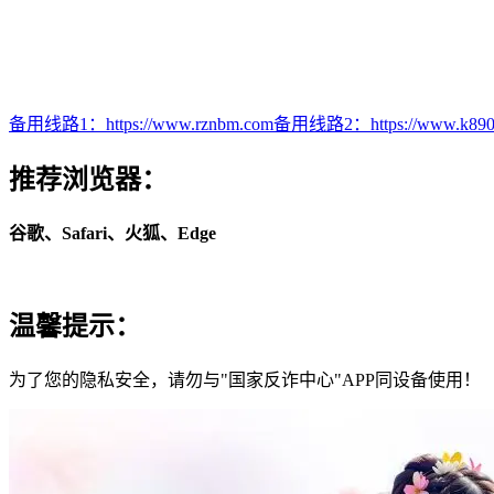
备用线路
1
：
https://www.rznbm.com
备用线路
2
：
https://www.k89
推荐浏览器：
谷歌、Safari、火狐、Edge
温馨提示：
为了您的隐私安全，请勿与"国家反诈中心"APP同设备使用！