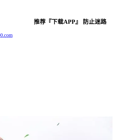
推荐『下载APP』 防止迷路
00.com