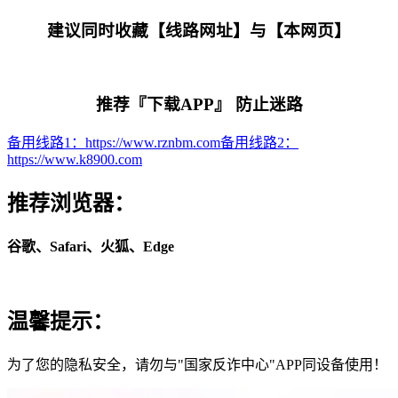
建议同时收藏【线路网址】与【本网页】
推荐『下载APP』 防止迷路
备用线路
1
：
https://www.rznbm.com
备用线路
2
：
https://www.k8900.com
推荐浏览器：
谷歌、Safari、火狐、Edge
温馨提示：
为了您的隐私安全，请勿与"国家反诈中心"APP同设备使用！