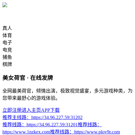
真人
体育
电子
电竞
捕鱼
棋牌
美女荷官 · 在线发牌
全网最美荷官，倾情出演，极致视觉盛宴，多元游戏种类，为
您带来最舒心的游戏体验。
立即注册
进入主页
APP下载
推荐主线路：
https://34.96.227.59:31202
推荐线路：
https://34.96.227.59:31201
推荐线路：
https://www.1nzkex.com
推荐线路：
https://www.plov9r.com