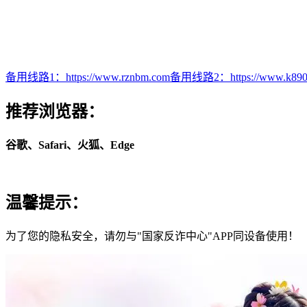
备用线路
1
：
https://www.rznbm.com
备用线路
2
：
https://www.k89
推荐浏览器：
谷歌、Safari、火狐、Edge
温馨提示：
为了您的隐私安全，请勿与"国家反诈中心"APP同设备使用！