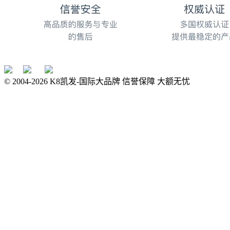
© 2004-
2026
K8凯发-国际大品牌 信誉保障 大额无忧