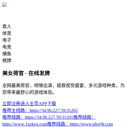
真人
体育
电子
电竞
捕鱼
棋牌
美女荷官 · 在线发牌
全网最美荷官，倾情出演，极致视觉盛宴，多元游戏种类，为
您带来最舒心的游戏体验。
立即注册
进入主页
APP下载
推荐主线路：
https://34.96.227.59:31202
推荐线路：
https://34.96.227.59:31201
推荐线路：
https://www.1nzkex.com
推荐线路：
https://www.plov9r.com