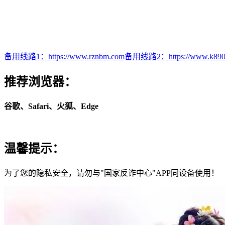
备用线路
1
：
https://www.rznbm.com
备用线路
2
：
https://www.k89
推荐浏览器：
谷歌、Safari、火狐、Edge
温馨提示：
为了您的隐私安全，请勿与"国家反诈中心"APP同设备使用！