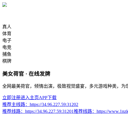
真人
体育
电子
电竞
捕鱼
棋牌
美女荷官 · 在线发牌
全网最美荷官，倾情出演，极致视觉盛宴，多元游戏种类，为
立即注册
进入主页
APP下载
推荐主线路：
https://34.96.227.59:31202
推荐线路：
https://34.96.227.59:31201
推荐线路：
https://www.1nz