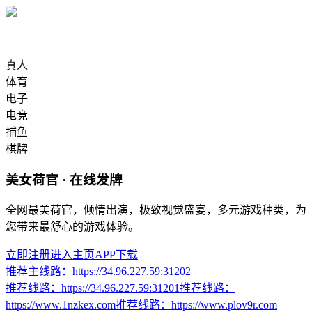
真人
体育
电子
电竞
捕鱼
棋牌
美女荷官 · 在线发牌
全网最美荷官，倾情出演，极致视觉盛宴，多元游戏种类，为
您带来最舒心的游戏体验。
立即注册
进入主页
APP下载
推荐主线路：
https://34.96.227.59:31202
推荐线路：
https://34.96.227.59:31201
推荐线路：
https://www.1nzkex.com
推荐线路：
https://www.plov9r.com