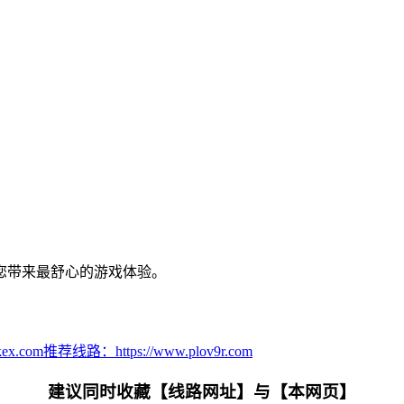
您带来最舒心的游戏体验。
kex.com
推荐线路：
https://www.plov9r.com
建议同时收藏【线路网址】与【本网页】