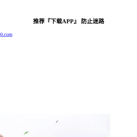
推荐『下载APP』 防止迷路
00.com