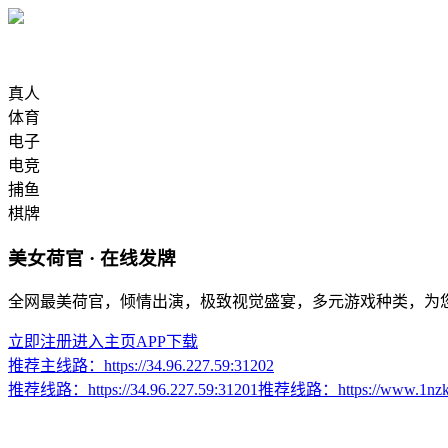
真人
体育
电子
电竞
捕鱼
棋牌
美女荷官 · 在线发牌
全网最美荷官，倾情出演，极致视觉盛宴，多元游戏种类，为
立即注册
进入主页
APP下载
推荐主线路：
https://34.96.227.59:31202
推荐线路：
https://34.96.227.59:31201
推荐线路：
https://www.1nz