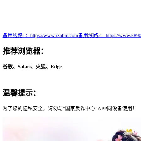
备用线路
1
：
https://www.rznbm.com
备用线路
2
：
https://www.k89
推荐浏览器：
谷歌、Safari、火狐、Edge
温馨提示：
为了您的隐私安全，请勿与"国家反诈中心"APP同设备使用！