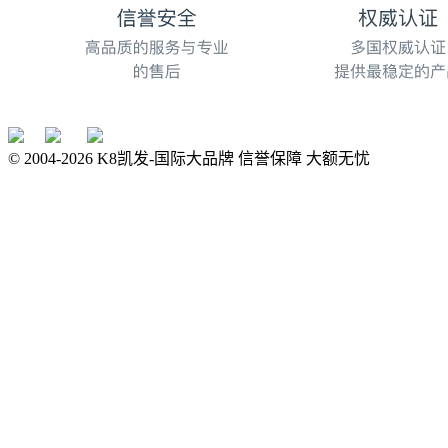
© 2004-
2026
K8凯发-国际大品牌 信誉保障 大额无忧