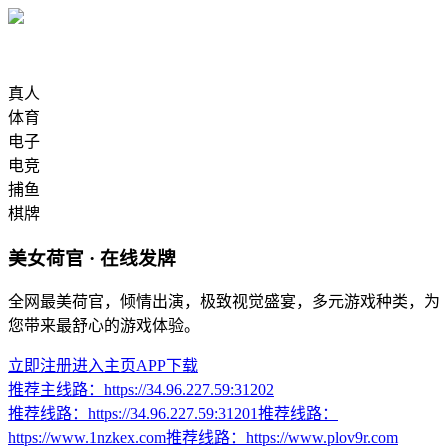
真人
体育
电子
电竞
捕鱼
棋牌
美女荷官 · 在线发牌
全网最美荷官，倾情出演，极致视觉盛宴，多元游戏种类，为
您带来最舒心的游戏体验。
立即注册
进入主页
APP下载
推荐主线路：
https://34.96.227.59:31202
推荐线路：
https://34.96.227.59:31201
推荐线路：
https://www.1nzkex.com
推荐线路：
https://www.plov9r.com